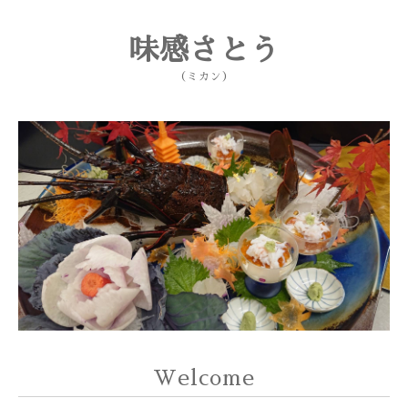
味感さとう
（ミカン）
Welcome