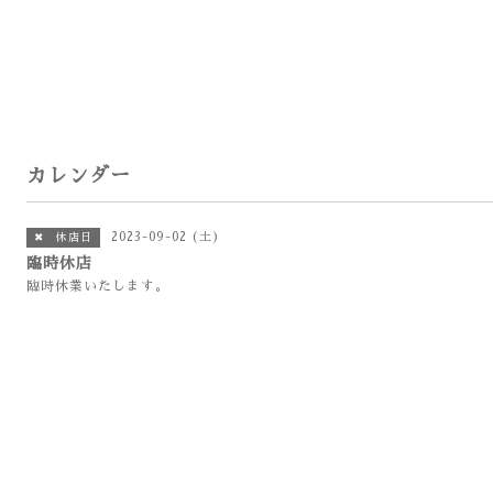
カレンダー
2023-09-02 (土)
✖ 休店日
臨時休店
臨時休業いたします。