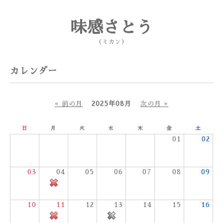
味感さとう
（ミカン）
カレンダー
« 前の月
2025年08月
次の月 »
日
月
火
水
木
金
土
01
02
03
04
05
06
07
08
09
10
11
12
13
14
15
16